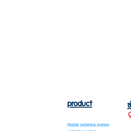
product
ช
Mobile watering system