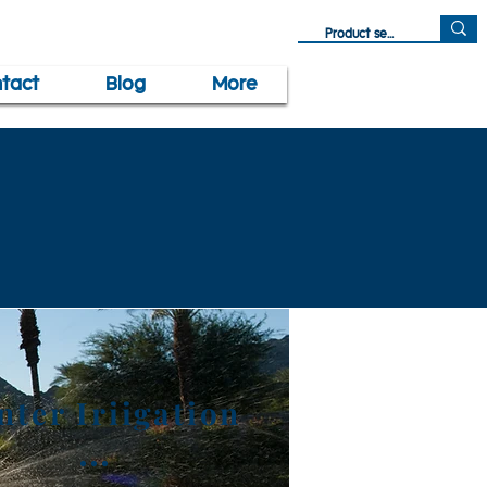
tact
Blog
More
ter Iriigation