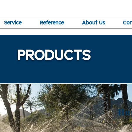
Service
Reference
About Us
Con
PRODUCTS
Hun