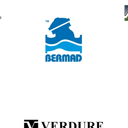
Quick coupling valve
Tr