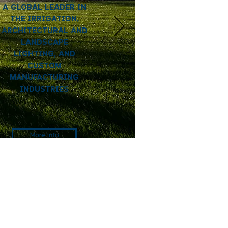
A GLOBAL LEADER IN
THE IRRIGATION,
ARCHITECTURAL AND
LANDSCAPE
LIGHTING, AND
CUSTOM
MANUFACTURING
INDUSTRIES
More Info
Big gun for farming , dust
suspension , sport field