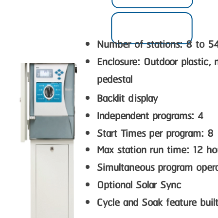
Number of stations: 8 to 54 
Enclosure: Outdoor plastic, m
pedestal
Backlit display
Independent programs: 4
Start Times per program: 8
Max station run time: 12 ho
Simultaneous program opera
Optional Solar Sync
Cycle and Soak feature built