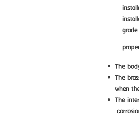
instal
instal
grade 
prope
The body 
The b
when the
The inte
corrosion