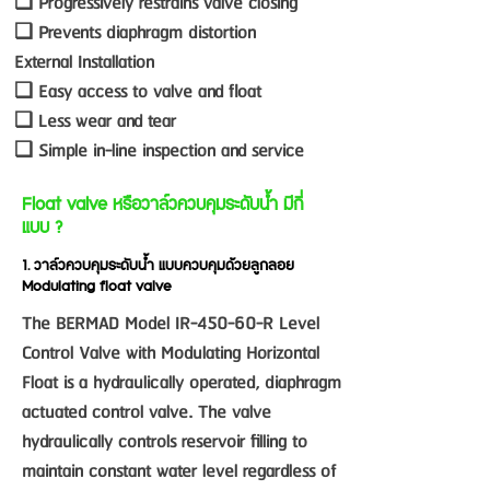
❏ Progressively restrains valve closing
❏ Prevents diaphragm distortion
External Installation
❏ Easy access to valve and float
❏ Less wear and tear
❏ Simple in-line inspection and service
Float valve หรือวาล์วควบคุมระดับน้ำ มีกี่
แบบ ?
1. วาล์วควบคุมระดับน้ำ แบบควบคุมด้วยลูกลอย
Modulating float valve
The BERMAD Model IR-450-60-R Level
Control Valve with Modulating Horizontal
Float is a hydraulically operated, diaphragm
actuated control valve. The valve
hydraulically controls reservoir filling to
maintain constant water level regardless of