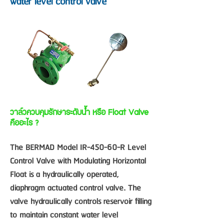
water level control valve
วาล์วควบคุมรักษาระดับน้ำ หรือ Float Valve
คืออะไร ?
The BERMAD Model IR-450-60-R Level
Control Valve with Modulating Horizontal
Float is a hydraulically operated,
diaphragm actuated control valve. The
valve hydraulically controls reservoir filling
to maintain constant water level