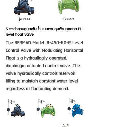
3. วาล์วควบคุมระดับน้ำ แบบควบคุมด้วยลูกลอย Bi-
level float valve
The BERMAD Model IR-450-60-R Level
Control Valve with Modulating Horizontal
Float is a hydraulically operated,
diaphragm actuated control valve. The
valve hydraulically controls reservoir
filling to maintain constant water level
regardless of fluctuating demand.