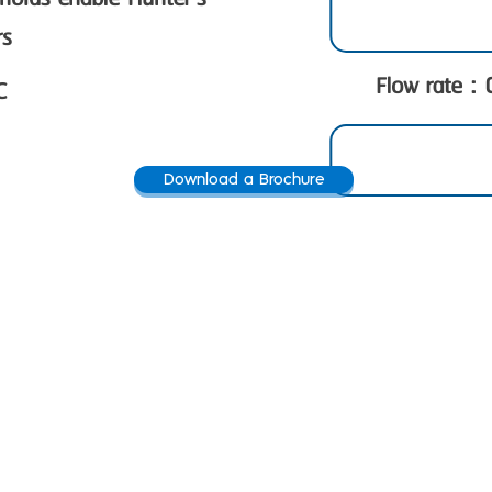
rs
Flow rate :
C
Download a Brochure