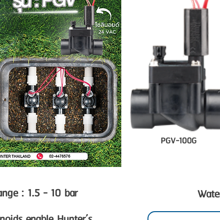
PGV-100G
ge : 1.5 - 10 bar
Water
enoids enable Hunter’s