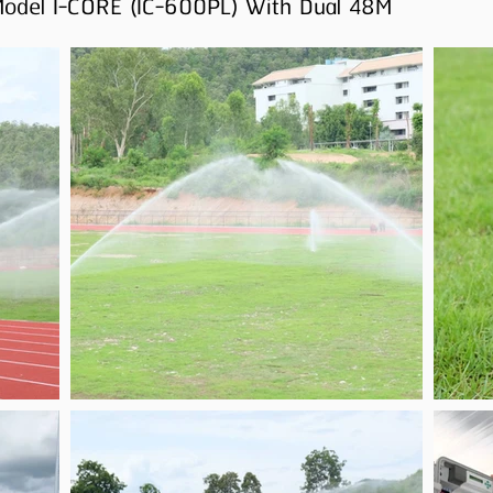
del I-CORE (IC-600PL) With Dual 48M