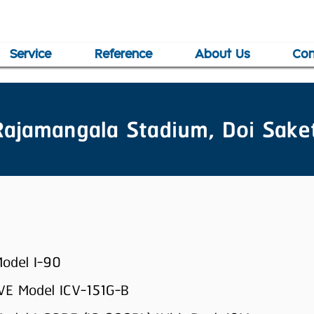
Service
Reference
About Us
Con
Rajamangala Stadium, Doi Sake
Model I-90
E Model ICV-151G-B