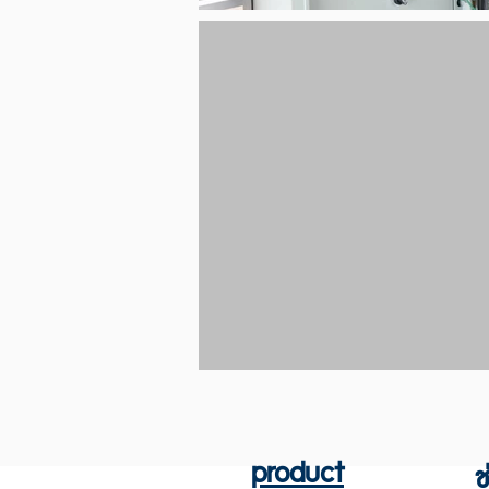
product
ช