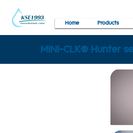
Home
Products
MINI-CLK® Hunter se