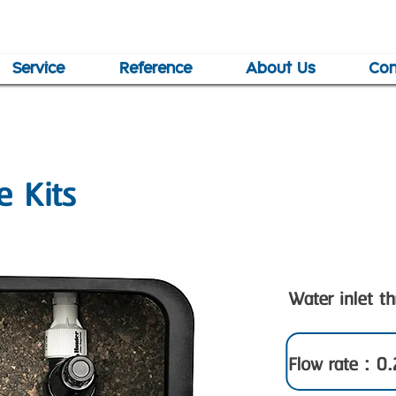
Service
Reference
About Us
Con
e Kits
Water inlet th
Flow rate : 0